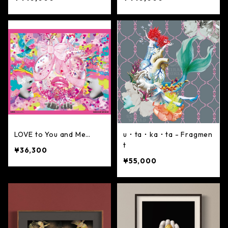
LOVE to You and Me…
u・ta・ka・ta - Fragmen
t
¥36,300
¥55,000