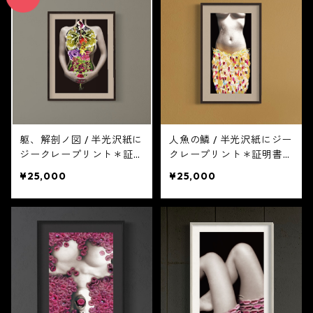
躯、解剖ノ図 / 半光沢紙に
人魚の鱗 / 半光沢紙にジー
ジークレープリント＊証明
クレープリント＊証明書付
書付き
き
¥25,000
¥25,000